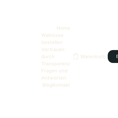
hier
Home
Walnüsse 
bestellen
Vertrauen 
durch 
Warenkorb
Transparenz
Fragen und 
Antworten
Blog
Kontakt
Produk
tsicher