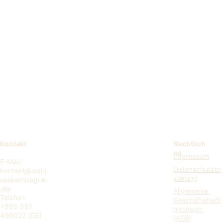
info@ludwigfischer.de
Produktbild und 
Identifikationsmerkmale
Warnhinweise
Loskennzeichnung / Batch-Nummer 
auf der Verpackung
Kontakt
Rechtlich
es
Impressum
E-Mail: 
Datenschutzer
kontakt@waln
Lebensmittel- und 
klärung
usskampagne
Futtermittelgesetzbuch (LFGB)
.
.de
Allgemeine 
Telefon: 
Geschäftsbedi
+995 551 
ngungen 
490022 (GE)
(AGB)