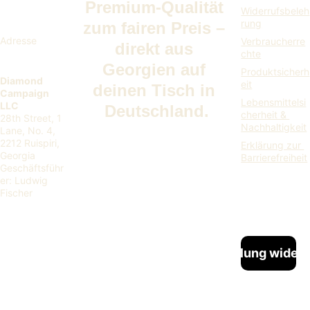
Premium-Qualität 
Widerrufsbeleh
rung
zum fairen Preis – 
Adresse
Verbraucherre
direkt aus 
chte
Georgien auf 
Produktsicherh
Diamond 
eit
deinen Tisch in 
Campaign 
Lebensmittelsi
LLC
Deutschland.
cherheit & 
28th Street, 1 
Nachhaltigkeit
Lane, No. 4, 
2212 Ruispiri, 
Erklärung zur 
Georgia
Barrierefreiheit
Geschäftsführ
er: Ludwig 
Fischer
Bestellung widerr