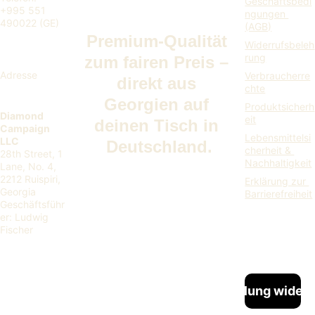
Geschäftsbedi
+995 551 
ngungen 
490022 (GE)
(AGB)
Premium-Qualität 
Widerrufsbeleh
rung
zum fairen Preis – 
Adresse
Verbraucherre
direkt aus 
chte
Georgien auf 
Produktsicherh
Diamond 
eit
deinen Tisch in 
Campaign 
Lebensmittelsi
LLC
Deutschland.
cherheit & 
28th Street, 1 
Nachhaltigkeit
Lane, No. 4, 
2212 Ruispiri, 
Erklärung zur 
Georgia
Barrierefreiheit
Geschäftsführ
er: Ludwig 
Fischer
Bestellung widerr