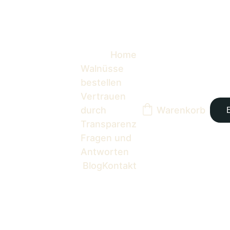
hier
Home
Walnüsse 
bestellen
Vertrauen 
durch 
Warenkorb
Transparenz
Fragen und 
Antworten
Blog
Kontakt